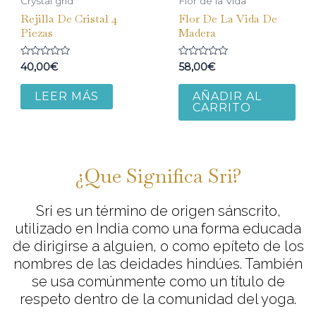
Crystal grid
Flor de la Vida
Rejilla De Cristal 4
Flor De La Vida De
Piezas
Madera
V
V
40,00
€
58,00
€
a
a
l
l
o
o
LEER MÁS
AÑADIR AL
r
r
CARRITO
a
a
d
d
o
o
e
e
n
n
0
0
d
d
¿Que Significa Sri?
e
e
5
5
Sri es un término de origen sánscrito,
utilizado en India como una forma educada
de dirigirse a alguien, o como epíteto de los
nombres de las deidades hindúes. También
se usa comúnmente como un título de
respeto dentro de la comunidad del yoga.