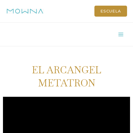
ESCUELA
EL ARCANGEL
METATRON